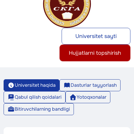
Universitet sayti
Hujjatlarni topshirish
Universitet haqida
Dasturlar tayyorlash
Qabul qilish qoidalari
Yotoqxonalar
Bitiruvchilarning bandligi