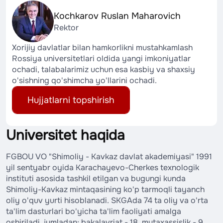
Kochkarov Ruslan Maharovich
Rektor
Xorijiy davlatlar bilan hamkorlikni mustahkamlash
Rossiya universitetlari oldida yangi imkoniyatlar
ochadi, talabalarimiz uchun esa kasbiy va shaxsiy
o'sishning qo'shimcha yo'llarini ochadi.
Hujjatlarni topshirish
Universitet haqida
FGBOU VO "Shimoliy - Kavkaz davlat akademiyasi" 1991
yil sentyabr oyida Karachayevo-Cherkes texnologik
instituti asosida tashkil etilgan va bugungi kunda
Shimoliy-Kavkaz mintaqasining ko'p tarmoqli tayanch
oliy o'quv yurti hisoblanadi. SKGAda 74 ta oliy va o'rta
ta'lim dasturlari bo'yicha ta'lim faoliyati amalga
oshiriladi, jumladan; bakalavriat - 18, mutaxassislik - 9,