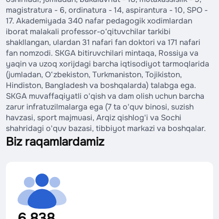
magistratura - 6, ordinatura - 14, aspirantura - 10, SPO -
17. Akademiyada 340 nafar pedagogik xodimlardan
iborat malakali professor-o‘qituvchilar tarkibi
shakllangan, ulardan 31 nafari fan doktori va 171 nafari
fan nomzodi. SKGA bitiruvchilari mintaqa, Rossiya va
yaqin va uzoq xorijdagi barcha iqtisodiyot tarmoqlarida
(jumladan, O‘zbekiston, Turkmaniston, Tojikiston,
Hindiston, Bangladesh va boshqalarda) talabga ega.
SKGA muvaffaqiyatli o'qish va dam olish uchun barcha
zarur infratuzilmalarga ega (7 ta o'quv binosi, suzish
havzasi, sport majmuasi, Arqiz qishlog'i va Sochi
shahridagi o'quv bazasi, tibbiyot markazi va boshqalar.
Biz raqamlardamiz
6 838