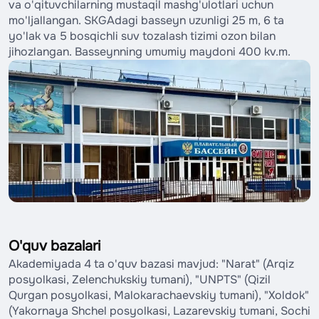
va o'qituvchilarning mustaqil mashg'ulotlari uchun
mo'ljallangan. SKGAdagi basseyn uzunligi 25 m, 6 ta
yo'lak va 5 bosqichli suv tozalash tizimi ozon bilan
jihozlangan. Basseynning umumiy maydoni 400 kv.m.
O'quv bazalari
Akademiyada 4 ta o'quv bazasi mavjud: "Narat" (Arqiz
posyolkasi, Zelenchukskiy tumani), "UNPTS" (Qizil
Qurgan posyolkasi, Malokarachaevskiy tumani), "Xoldok"
(Yakornaya Shchel posyolkasi, Lazarevskiy tumani, Sochi