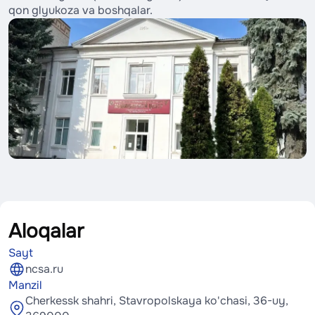
qon glyukoza va boshqalar.
Aloqalar
Sayt
ncsa.ru
Manzil
Cherkessk shahri, Stavropolskaya ko'chasi, 36-uy,