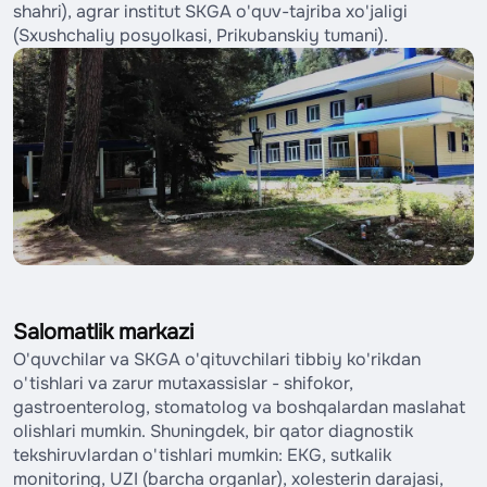
shahri), agrar institut SKGA o'quv-tajriba xo'jaligi
(Sxushchaliy posyolkasi, Prikubanskiy tumani).
Salomatlik markazi
O'quvchilar va SKGA o'qituvchilari tibbiy ko'rikdan
o'tishlari va zarur mutaxassislar - shifokor,
gastroenterolog, stomatolog va boshqalardan maslahat
olishlari mumkin. Shuningdek, bir qator diagnostik
tekshiruvlardan o'tishlari mumkin: EKG, sutkalik
monitoring, UZI (barcha organlar), xolesterin darajasi,