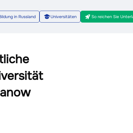
Bildung in Russland
Universitäten
So reichen Sie Unterl
1/8
tliche
versität
ljanow