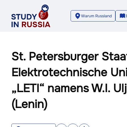
Warum Russland
St. Petersburger Staa
Elektrotechnische Uni
„LETI“ namens W.I. U
(Lenin)