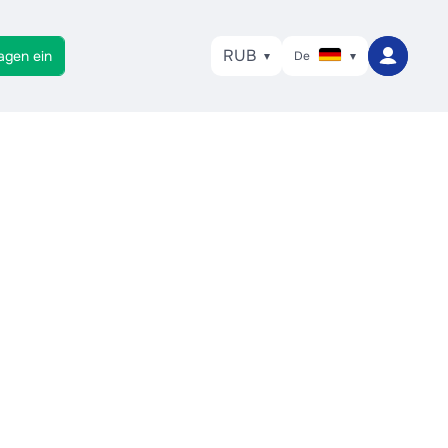
RUB
agen ein
De