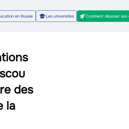
ucation en Russie
Les universités
Comment déposer ses
2/9
ations
oscou
ère des
 la