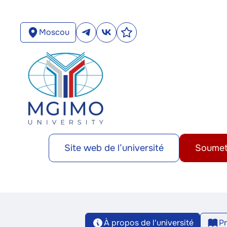
Moscou
Site web de l’université
Soumet
À propos de l'université
P