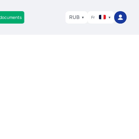
RUB
 documents
Fr