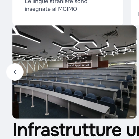
Le lingue straniere sono
insegnate al MGIMO
Infrastrutture u