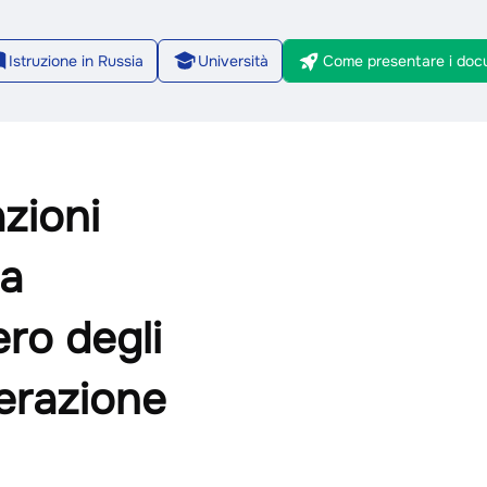
Istruzione in Russia
Università
Come presentare i doc
2/9
azioni
ca
ero degli
derazione