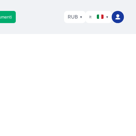
RUB
umenti
It