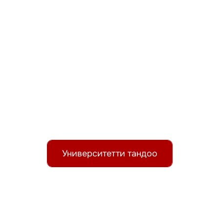
Россияда сапаттуу билим
ал!
Университетти тандоо