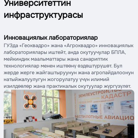
Университеттин
инфраструктурасы
Инновациялык лабораториялар
ГУЗда «Геоквадро» жана «Агроквадро» инновациялык
лабораториялары иштейт, анда окутуучулар БПЛА,
мейкиндик маалыматтары жана санариптик
технологиялар менен иштөөнү өздөштүрүшөт. Бул
жерде жерге жайгаштыруунун жана агропайдалоонун
натыйжалуулугун жогорулатуу үчүн илимий
изилдөөлөр жана практикалык окутуулар жүргүзүлөт.