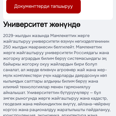
Документтерди тапшыруу
Университет жөнүндө
2029-жылдын жазында Мамлекеттик жерге
жайгаштыруу университети өзүнүн негизделгенинин
250 жылдык мааракесин белгилейт. Мамлекеттик
жерге жайгаштыруу университети Россиядагы жана
жогорку агрардык билим берүү системасындагы эң
байыркы жогорку окуу жайлардын бири болуп
саналат, ал жерде өлкөнүн агроөнөр жай жана жер-
мүлк комплекстери үчүн кадрларды даярдоонун көп
кылымдык салттары алдыңкы билим берүү жана
илимий технологиялар менен гармониялуу
айкалышат. Университеттин бүтүрүүчүлөрү — бул
эмгек рыногунда жерге жайгаштыруу жана кадастр,
геодезия жана мейкиндиктик өнүгүү, айлана-чөйрөнү
коргоо жана рационалдуу жаратылышты пайдалануу,
юриспруденция, экономика, архитектура жана