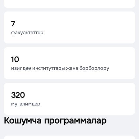
7
факультеттер
10
изилдөө институттары жана борборлору
320
мугалимдер
Кошумча программалар