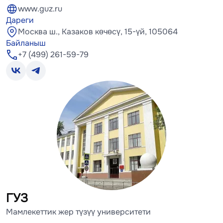
www.guz.ru
Дареги
Москва ш., Казаков көчөсү, 15-үй, 105064
Байланыш
+7 (499) 261-59-79
ГУЗ
Мамлекеттик жер түзүү университети