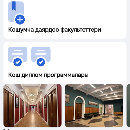
Кошумча даярдоо факультеттери
Кош диплом программалары