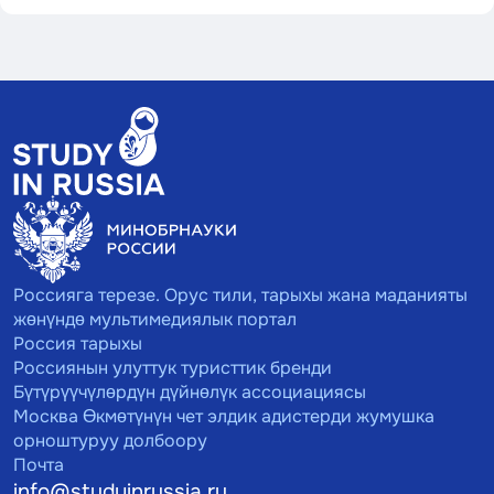
Россияга терезе. Орус тили, тарыхы жана маданияты
жөнүндө мультимедиялык портал
Россия тарыхы
Россиянын улуттук туристтик бренди
Бүтүрүүчүлөрдүн дүйнөлүк ассоциациясы
Москва Өкмөтүнүн чет элдик адистерди жумушка
орноштуруу долбоору
Почта
info@studyinrussia.ru