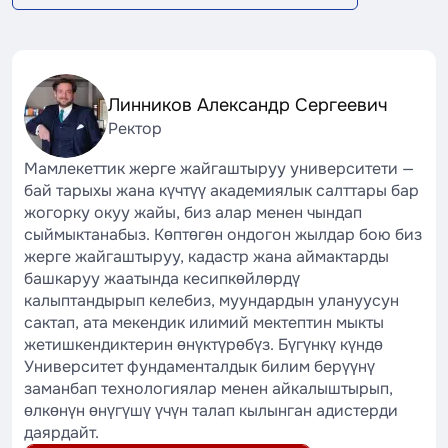
Линников Александр Сергеевич
Ректор
Мамлекеттик жерге жайгаштыруу университети —
бай тарыхы жана күчтүү академиялык салттары бар
жогорку окуу жайы, биз алар менен чындап
сыймыктанабыз. Көптөгөн ондогон жылдар бою биз
жерге жайгаштыруу, кадастр жана аймактарды
башкаруу жаатында кесипкөйлөрдү
калыптандырып келебиз, муундардын улануусун
сактап, ата мекендик илимий мектептин мыкты
жетишкендиктерин өнүктүрөбүз. Бүгүнкү күндө
Университет фундаменталдык билим берүүнү
заманбап технологиялар менен айкалыштырып,
өлкөнүн өнүгүшү үчүн талап кылынган адистерди
даярдайт.