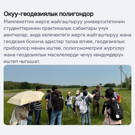
Окуу-геодезиялык полигондор
Мамлекеттик жерге жайгаштыруу университетинин
студенттеринин практикалык сабактары үчүн
аянтчалар, анда келечектеги жерге жайгаштыруу жана
геодезия боюнча адистер талаа өлчөө, геодезиялык
приборлор менен иштөө, полигонометрия жүргүзүү
жана геодезиялык маселелерди чечүү көндүмдөрүн
иштеп чыгышат.