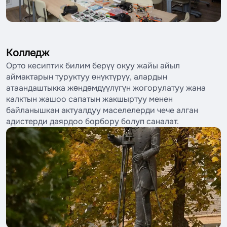
Колледж
Орто кесиптик билим берүү окуу жайы айыл
аймактарын туруктуу өнүктүрүү, алардын
атаандаштыкка жөндөмдүүлүгүн жогорулатуу жана
калктын жашоо сапатын жакшыртуу менен
байланышкан актуалдуу маселелерди чече алган
адистерди даярдоо борбору болуп саналат.