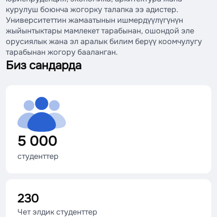
курулуш боюнча жогорку талапка ээ адистер.
Университеттин жамаатынын ишмердүүлүгүнүн
жыйынтыктары мамлекет тарабынан, ошондой эле
орусиялык жана эл аралык билим берүү коомчулугу
тарабынан жогору бааланган.
Биз сандарда
5 000
студенттер
230
Чет элдик студенттер