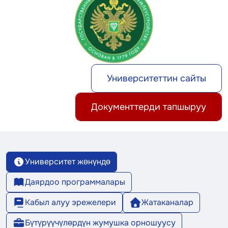
Университеттин сайты
Документтерди тапшыруу
Университет жөнүндө
Даярдоо программалары
Кабыл алуу эрежелери
Жатаканалар
Бүтүрүүчүлөрдүн жумушка орношуусу