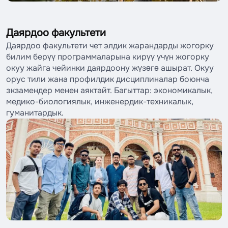
Даярдоо факультети
Даярдоо факультети чет элдик жарандарды жогорку
билим берүү программаларына кирүү үчүн жогорку
окуу жайга чейинки даярдоону жүзөгө ашырат. Окуу
орус тили жана профилдик дисциплиналар боюнча
экзамендер менен аяктайт. Багыттар: экономикалык,
медико-биологиялык, инженердик-техникалык,
гуманитардык.