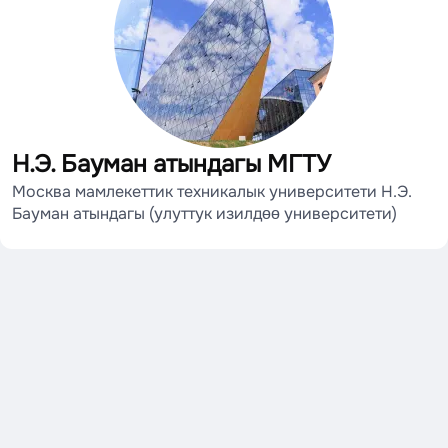
Н.Э. Бауман атындагы МГТУ
Москва мамлекеттик техникалык университети Н.Э.
Бауман атындагы (улуттук изилдөө университети)