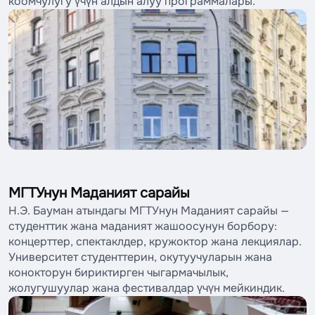
коомчулугу үчүн алдын алуу программалары.
МГТУнун Маданият сарайы
Н.Э. Бауман атындагы МГТУнун Маданият сарайы —
студенттик жана маданият жашоосунун борбору:
концерттер, спектаклдер, кружоктор жана лекциялар.
Университет студенттерин, окутуучуларын жана
конокторун бириктирген чыгармачылык,
жолугушуулар жана фестивалдар үчүн мейкиндик.