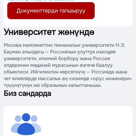
Документтерди тапшыруу
Университет жөнүндө
Москва мамлекеттик техникалык университети Н.Э.
Бауман атындагы — Россиянын улуттук изилдөө
университети, илимий борбору жана Россия
элдеринин маданий мурасынын өзгөчө баалуу
объектиси. Ийгиликтин көрсөткүчү — Россияда жана
чет өлкөлөрдө массалык аң-сезимде «орус инженери»
түшүнүгүнүн же образынын калыптанышы.
Биз сандарда