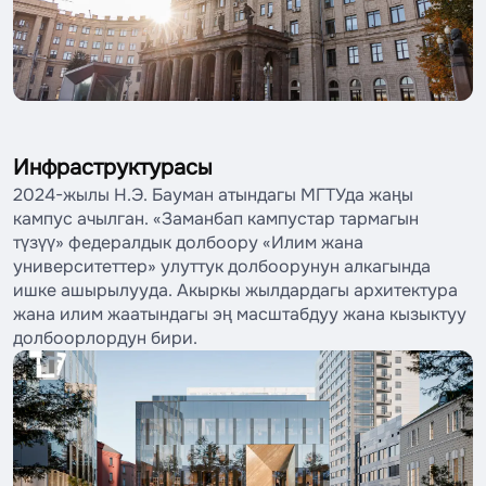
Инфраструктурасы
2024-жылы Н.Э. Бауман атындагы МГТУда жаңы
кампус ачылган. «Заманбап кампустар тармагын
түзүү» федералдык долбоору «Илим жана
университеттер» улуттук долбоорунун алкагында
ишке ашырылууда. Акыркы жылдардагы архитектура
жана илим жаатындагы эң масштабдуу жана кызыктуу
долбоорлордун бири.