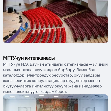
МГТУнун китепканасы
МГТУнун Н.Э. Бауман атындагы китепканасы — илимий
маалымат жана окуу колдоо борбору. Заманбап
каталогдор, электрондук ресурстар, окуу залдары
жана кесиптик консультациялар студенттер менен
окутуучуларга ийгиликтүү окууга жана изилдөөлөр
менен алектенүүгө жардам берет.