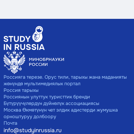
Россияга терезе. Орус тили, тарыхы жана маданияты
жөнүндө мультимедиялык портал
Россия тарыхы
Россиянын улуттук туристтик бренди
Бүтүрүүчүлөрдүн дүйнөлүк ассоциациясы
Москва Өкмөтүнүн чет элдик адистерди жумушка
орноштуруу долбоору
Почта
info@studyinrussia.ru