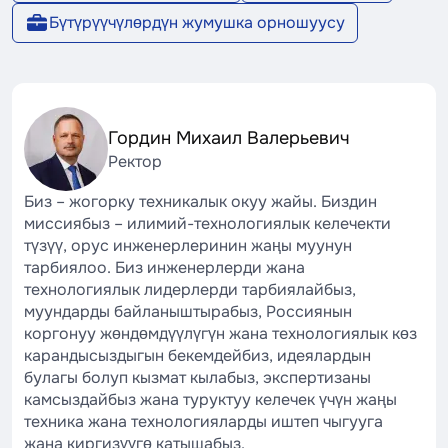
Бүтүрүүчүлөрдүн жумушка орношуусу
Гордин Михаил Валерьевич
Ректор
Биз – жогорку техникалык окуу жайы. Биздин
миссиябыз – илимий-технологиялык келечекти
түзүү, орус инженерлеринин жаңы муунун
тарбиялоо. Биз инженерлерди жана
технологиялык лидерлерди тарбиялайбыз,
муундарды байланыштырабыз, Россиянын
коргонуу жөндөмдүүлүгүн жана технологиялык көз
карандысыздыгын бекемдейбиз, идеялардын
булагы болуп кызмат кылабыз, экспертизаны
камсыздайбыз жана туруктуу келечек үчүн жаңы
техника жана технологияларды иштеп чыгууга
жана киргизүүгө катышабыз.