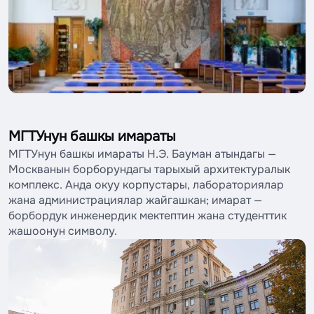
МГТУнун башкы имараты
МГТУнун башкы имараты Н.Э. Бауман атындагы —
Москванын борборундагы тарыхый архитектуралык
комплекс. Анда окуу корпустары, лабораториялар
жана администрациялар жайгашкан; имарат —
борбордук инженердик мектептин жана студенттик
жашоонун символу.