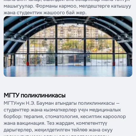
машыгуулар. Форманы кармоо, мелдештерге катышуу
жана студенттик жашоого бай жер.
МГТУ поликлиникасы
МГТУнун Н.Э. Бауман атындагы поликлиникасы —
студенттер жана кызматкерлер үчүн медициналык
борбор: терапия, стоматология, кесиптик кароолор
жана вакцинация. Тез жардам, компетенттүү
дарыгерлер, жеңилдетилген тейлөө жана окуу