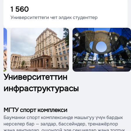
1 560
Университеттеги чет элдик студенттер
Университеттин
инфраструктурасы
МГТУ спорт комплекси
Бауманки спорт комплексинде машыгуу үчүн бардык
нерселер бар — залдар, бассейндер, тренажёрлор
жана аянтчалар, ошондой эле секциялар жана топтук