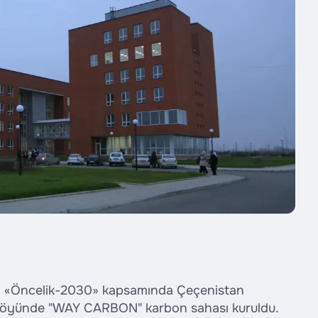
amı «Öncelik-2030» kapsamında Çeçenistan
 köyünde "WAY CARBON" karbon sahası kuruldu.