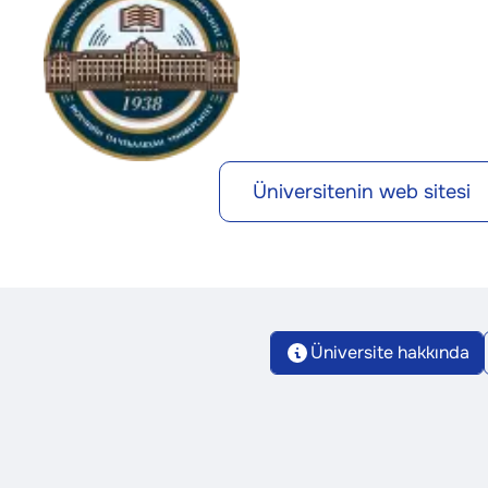
Üniversitenin web sitesi
Üniversite hakkında