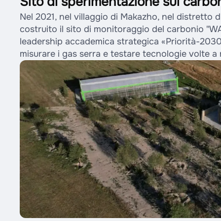
Sito di sperimentazione sul car
Nel 2021, nel villaggio di Makazho, nel distretto
costruito il sito di monitoraggio del carbonio 
leadership accademica strategica «Priorità-2030»
misurare i gas serra e testare tecnologie volte a 