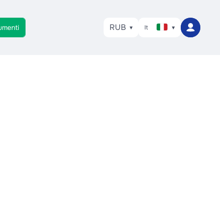
RUB
umenti
It