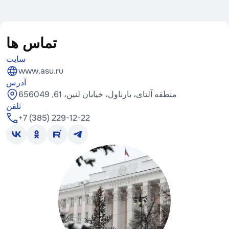
تماس ها
سایت
www.asu.ru
آدرس
منطقه آلتای، بارناول، خیابان لنین، 61, 656049
تلفن
+7 (385) 229-12-22