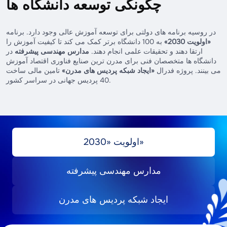
چگونگی توسعه دانشگاه ها
پسادانشگاهی است. در کلینیک‌ها و مراکز پزشکی
آموزش عالی خلاقانه و تربیتی در حوزه هنر، برای
۳ تا ۴ سال (به صورت تمام‌وقت).
مدت تحصیل:
پیشرو زیر نظر پزشکان راهنمای شاغل اجرا می‌شود.
آمادگی در فعالیت‌های تک‌نفره، صحنه‌ای، کنسرتی و
در روسیه برنامه های دولتی برای توسعه آموزش عالی وجود دارد. برنامه
پذیرش فقط پس از دوره تخصص در زمینه مربوط
آموزشی.
«اولویت 2030»
به 100 دانشگاه برتر کمک می کند تا کیفیت آموزش را
امکان‌پذیر است.
ارتقا دهند و تحقیقات علمی انجام دهند.
مدارس مهندسی پیشرفته
در
ویژگی‌ها:
برنامه‌ای منحصربه‌فرد برای موسیقی‌دانان،
دانشگاه ها متخصصان فنی برای مدرن ترین صنایع فناوری اقتصاد آموزش
از ۲ تا ۵ سال (بسته به تخصص پزشکی).
مدت تحصیل:
می بینند. پروژه فدرال
«ایجاد شبکه پردیس های مدرن»
کارگردانان، هنرمندان و طراحان رقص. شامل کار
تامین مالی ساخت
40 پردیس جهانی در سراسر کشور.
فردی فشرده روی مهارت اجرا و ایجاد پروژه‌های
خلاقانه زیر نظر استادان شناخته‌شده است. پس از
دوره تخصص یا کارشناسی ارشد در دسترس است.
۲ سال.
مدت تحصیل:
اولویت «2030»
مدارس مهندسی پیشرفته
ایجاد شبکه پردیس های مدرن