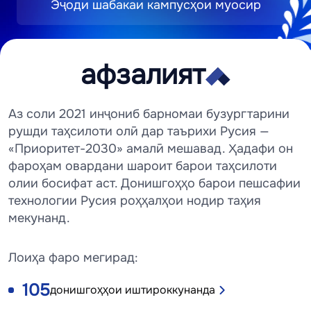
Эҷоди шабакаи кампусҳои муосир
афзалият
А
ф
Аз соли 2021 инҷониб барномаи бузургтарини
з
рушди таҳсилоти олӣ дар таърихи Русия —
а
«Приоритет-2030» амалӣ мешавад. Ҳадафи он
л
фароҳам овардани шароит барои таҳсилоти
олии босифат аст. Донишгоҳҳо барои пешсафии
и
технологии Русия роҳҳалҳои нодир таҳия
я
мекунанд.
т
«
Лоиҳа фаро мегирад:
2
106
донишгоҳҳои иштироккунанда
0