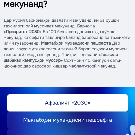
баъд аз специалитет ё магистратура мумкин
марказҳои тиббии пешсаф таҳти роҳбарии
мекунанд?
санъат, ташаккули омодагӣ ба фаъолияти
аст.
табибони амалӣ-устодон амалӣ мешавад.
яккасароӣ, саҳнавӣ, консертӣ ва омӯзгорӣ.
Дохилшавӣ танҳо баъд аз специалитет аз
Дар Русия барномаҳои давлатӣ мавҷуданд, ки ба рушди
Муҳлати таҳсил:
3–4 сол (дар шакли рӯзона).
рӯйи самти мувофиқ мумкин аст.
Хусусиятҳо:
Барномаи нодир барои
таҳсилоти олӣ мусоидат мекунанд. Барнома
мусиқинавозон, коргардонҳо, рассомон ва
«Приоритет-2030»
Ба 100 беҳтарин донишгоҳҳо кӯмак
Муҳлати таҳсил:
Аз 2 то 5 сол (вобаста ба
мекунад, ки сифати таълимро баланд бардоранд ва таҳқиқоти
хореографҳо. Кори инфиродии пуршиддат
илмӣ гузаронанд.
Мактабҳои муҳандисии пешрафта
Дар
ихтисоси тиббӣ).
бар маҳорати иҷроӣ ва эҷоди лоиҳаҳои
донишгоҳҳо мутахассисони техникӣ барои соҳаҳои муосири
эҷодӣ таҳти роҳбарии устодони
технологӣ омода мекунанд. Лоиҳаи федералӣ
«Ташкили
шабакаи кампусҳои муосир»
Сохтмони 40 кампуси сатҳи
эътирофшударо дар бар мегирад. Баъд аз
ҷаҳониро дар саросари кишвар маблағгузорӣ мекунад.
специалитет ё магистратура дастрас аст.
Муҳлати таҳсил:
2 сол.
Афзалият «2030»
Мактабҳои муҳандисии пешрафта