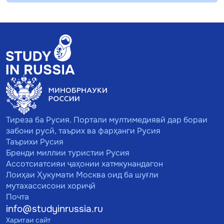
Тиреза ба Русия. Портали мултимедиявӣ дар бораи
забони русӣ, таърих ва фарҳанги Русия
Таърихи Русия
Бренди миллии туристии Русия
Ассотсиатсияи ҷаҳонии хатмкунандагон
Лоиҳаи Ҳукумати Москва оид ба шуғли
мутахассисони хориҷӣ
Почта
info@studyinrussia.ru
Харитаи сайт