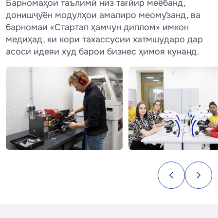
Барномаҳои таълимӣ низ тағйир меёбанд,
донишҷӯён модулҳои амалиро меомӯзанд, ва
барномаи «Стартап ҳамчун диплом» имкон
медиҳад, ки кори тахассусии хатмшударо дар
асоси идеяи худ барои бизнес ҳимоя кунанд.