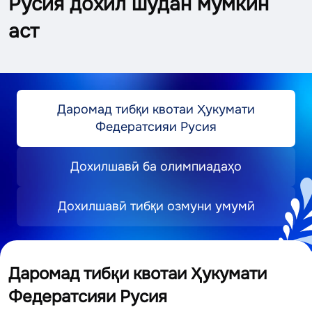
Русия дохил шудан мумкин
аст
Даромад тибқи квотаи Ҳукумати
Федератсияи Русия
Дохилшавӣ ба олимпиадаҳо
Дохилшавӣ тибқи озмуни умумӣ
Даромад тибқи квотаи Ҳукумати
Федератсияи Русия