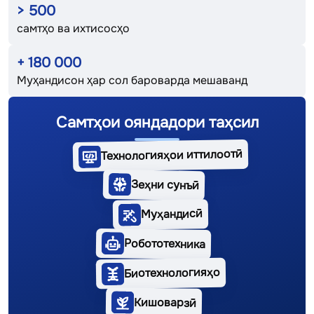
>
500
самтҳо ва ихтисосҳо
+
180 000
Муҳандисон ҳар сол бароварда мешаванд
Самтҳои ояндадори таҳсил
Технологияҳои иттилоотӣ
Зеҳни сунъӣ
Муҳандисӣ
Робототехника
Биотехнологияҳо
Кишоварзӣ