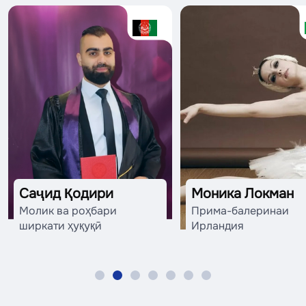
Саҷид Қодири
Моника Локман
Молик ва роҳбари
Прима-балеринаи
ширкати ҳуқуқӣ
Ирландия