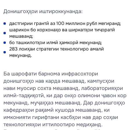
3
Донишгоҳҳои иштироккунанда:
0
»
дастгирии грантӣ аз 100 миллион рубл мегиранд;
шарикон бо корхонаҳо ва ширкатҳои тиҷоратӣ
мешаванд;
бо ташкилотҳои илмӣ ҳамкорӣ мекунанд;
283 лоиҳаи стратегии технологиро амалӣ
мекунанд.
Ба шарофати барнома инфрасохтори
донишгоҳҳо нав карда мешавад, кампусҳои
нави муосир сохта мешаванд, лабораторияҳои
илмӣ-тадқиқотӣ, ки дар онҳо олимони ҷавон кор
мекунанд, муҷаҳҳаз мешаванд. Дар донишгоҳҳо
кафедраҳои рақамӣ кушода мешаванд, ки
имконияти гирифтани касбҳои нав дар соҳаи
технологияҳои иттилоотиро медиҳанд.