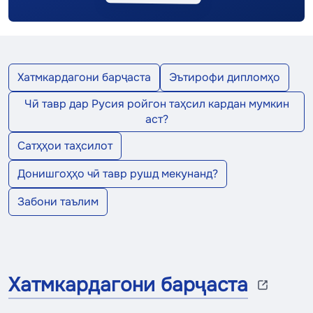
Хатмкардагони барҷаста
Эътирофи дипломҳо
Чӣ тавр дар Русия ройгон таҳсил кардан мумкин
аст?
Сатҳҳои таҳсилот
Донишгоҳҳо чӣ тавр рушд мекунанд?
Забони таълим
Хатмкардагони барҷаста