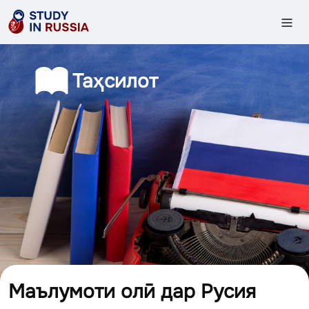
Т
Таҳсилот
а
ҳ
с
и
л
о
т
Маълумоти олӣ дар Русия