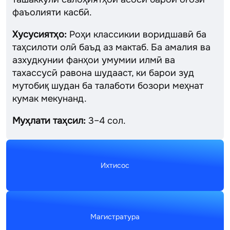
фаъолияти касбӣ.
Хусусиятҳо:
Роҳи классикии воридшавӣ ба
таҳсилоти олӣ баъд аз мактаб. Ба амалия ва
азхудкунии фанҳои умумии илмӣ ва
тахассусӣ равона шудааст, ки барои зуд
мутобиқ шудан ба талаботи бозори меҳнат
кумак мекунанд.
Муҳлати таҳсил:
3–4 сол.
Ихтисос
Магистратура
Ихтисос