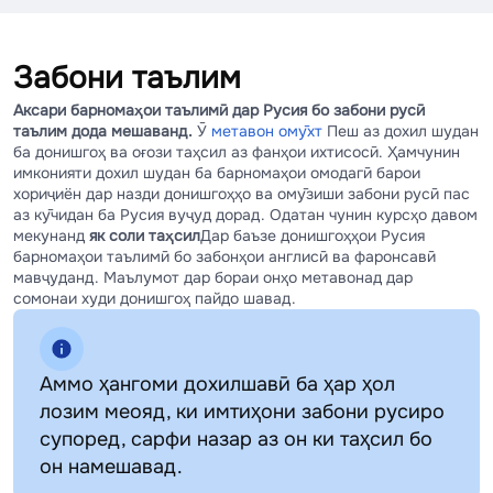
Забони таълим
Аксари барномаҳои таълимӣ дар Русия бо забони русӣ
таълим дода мешаванд.
Ӯ
метавон омӯхт
Пеш аз дохил шудан
ба донишгоҳ ва оғози таҳсил аз фанҳои ихтисосӣ. Ҳамчунин
имконияти дохил шудан ба барномаҳои омодагӣ барои
хориҷиён дар назди донишгоҳҳо ва омӯзиши забони русӣ пас
аз кӯчидан ба Русия вуҷуд дорад. Одатан чунин курсҳо давом
мекунанд
як соли таҳсил
Дар баъзе донишгоҳҳои Русия
барномаҳои таълимӣ бо забонҳои англисӣ ва фаронсавӣ
мавҷуданд. Маълумот дар бораи онҳо метавонад дар
сомонаи худи донишгоҳ пайдо шавад.
Аммо ҳангоми дохилшавӣ ба ҳар ҳол
лозим меояд, ки имтиҳони забони русиро
супоред, сарфи назар аз он ки таҳсил бо
он намешавад.