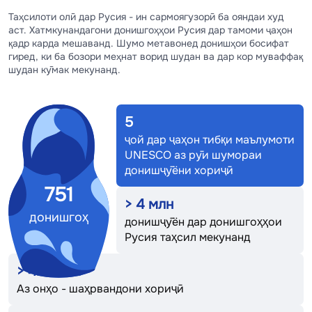
Таҳсилоти олӣ дар Русия - ин сармоягузорӣ ба ояндаи худ
аст. Хатмкунандагони донишгоҳҳои Русия дар тамоми ҷаҳон
қадр карда мешаванд. Шумо метавонед донишҳои босифат
гиред, ки ба бозори меҳнат ворид шудан ва дар кор муваффақ
шудан кӯмак мекунанд.
5
ҷой дар ҷаҳон тибқи маълумоти
UNESCO аз рӯи шумораи
донишҷӯёни хориҷӣ
751
>
4
млн
донишгоҳ
донишҷӯён дар донишгоҳҳои
Русия таҳсил мекунанд
>
422 000
Аз онҳо - шаҳрвандони хориҷӣ