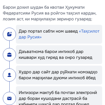
Барои дохил шудан ба квотаи Ҳукумати
Федератсияи Русия ва ройгон таҳсил кардан,
лозим аст, ки марҳилаҳои зеринро гузаред:
Дар портал сабти ном шавед
«Таҳсилот
дар Русия»
Даъватнома барои интихоб дар
кишвари худ гиред ва онро гузаред
Худро дар сайт дар рӯйхати номзадҳо
барои марҳилаи дуюми интихоб ёбед
Интизори мактуб ба почтаи электронӣ
дар бораи кушодани дастрасӣ ба
кабинети шахсӣ дар портал бошед