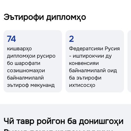
Эътирофи дипломҳо
74
2
кишварҳо
Федератсияи Русия
дипломҳои русиро
- иштирокчии ду
бо шарофати
конвенсияи
созишномаҳои
байналмилалӣ оид
байналмилалӣ
ба эътирофи
эътироф мекунанд
ихтисосҳо
Чӣ тавр ройгон ба донишгоҳи