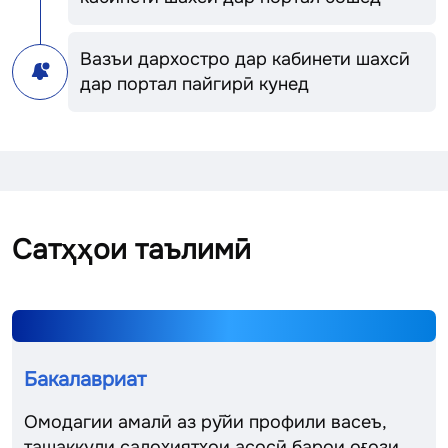
Вазъи дархостро дар кабинети шахсӣ
дар портал пайгирӣ кунед
Сатҳҳои таълимӣ
Бакалавриат
Омодагии амалӣ аз рӯйи профили васеъ,
ташаккули салоҳиятҳои асосӣ барои оғози