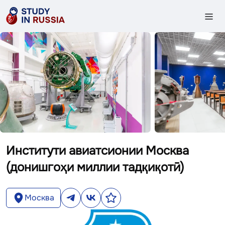
Институти авиатсионии Москва
(донишгоҳи миллии тадқиқотӣ)
Москва