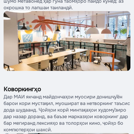
шумо метавонед ҳар гуна таомҳоро пайдо кунед: аз
окрошка то лапшаи таиландӣ.
Коворкингҳо
Дар МАИ якчанд майдончаҳои муосири донишҷӯён
барои кори мустақил, муошират ва нетворкинг таъсис
дода шудаанд. Ҷойҳои корӣ минтақаҳои худомӯзиро
дар назар доранд, ва баъзе марказҳои коворкинг дар
бар мегиранд лексияҳо ва толорҳои кино, ҷойҳо бо
компютерҳои шахсӣ.