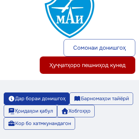
Сомонаи донишгоҳ
Ҳуҷҷатҳоро пешниҳод кунед
Дар бораи донишгоҳ
Барномаҳои тайёрӣ
Қоидаҳои қабул
Хобгоҳҳо
Кор бо хатмкунандагон