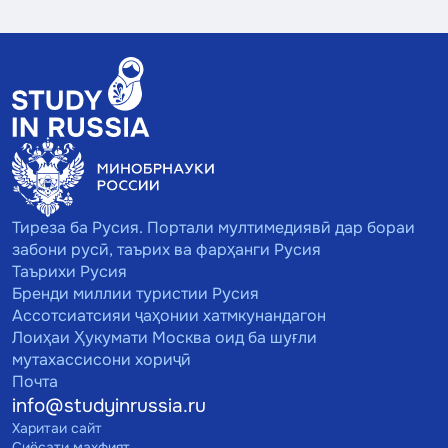
Тиреза ба Русия. Портали мултимедиявӣ дар бораи
забони русӣ, таърих ва фарҳанги Русия
Таърихи Русия
Бренди миллии туристии Русия
Ассотсиатсияи ҷаҳонии хатмкунандагон
Лоиҳаи Ҳукумати Москва оид ба шуғли
мутахассисони хориҷӣ
Почта
info@studyinrussia.ru
Харитаи сайт
Сиёсати махфият