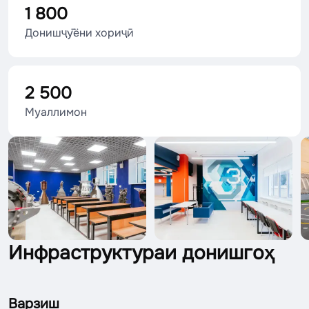
1 800
Донишҷӯёни хориҷӣ
2 500
Муаллимон
Инфраструктураи донишгоҳ
Варзиш