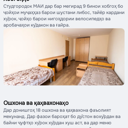
Студгородок МАИ дар бар мегирад 9 бинои хобгоҳ бо
ҷойҳои муҷаҳҳаз барои шустани либос, тайёр кардани
хӯрок, ҷойҳо барои нигоҳдории велосипедҳо ва
аробачаҳои кӯдакон ва ғайра.
Ошхона ва қаҳвахонаҳо
Дар донишгоҳ 18 ошхона ва қаҳвахона фаъолият
мекунанд. Дар фазои бароҳат бо дӯстон вохӯрдан ва
байни ҷуфтҳо хӯрок хӯрдан хуш аст, ва дар меню