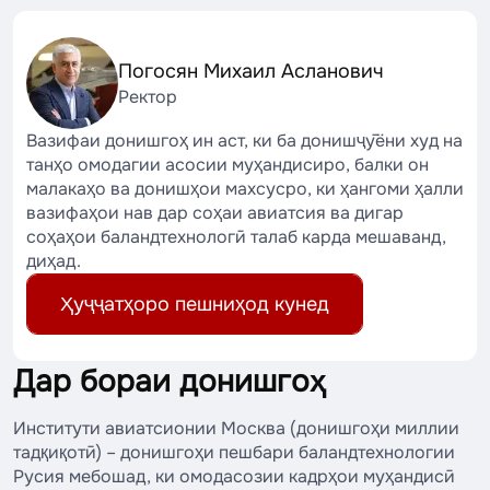
Погосян Михаил Асланович
Ректор
Вазифаи донишгоҳ ин аст, ки ба донишҷӯёни худ на
танҳо омодагии асосии муҳандисиро, балки он
малакаҳо ва донишҳои махсусро, ки ҳангоми ҳалли
вазифаҳои нав дар соҳаи авиатсия ва дигар
соҳаҳои баландтехнологӣ талаб карда мешаванд,
диҳад.
Ҳуҷҷатҳоро пешниҳод кунед
Дар бораи донишгоҳ
Институти авиатсионии Москва (донишгоҳи миллии
тадқиқотӣ) – донишгоҳи пешбари баландтехнологии
Русия мебошад, ки омодасозии кадрҳои муҳандисӣ