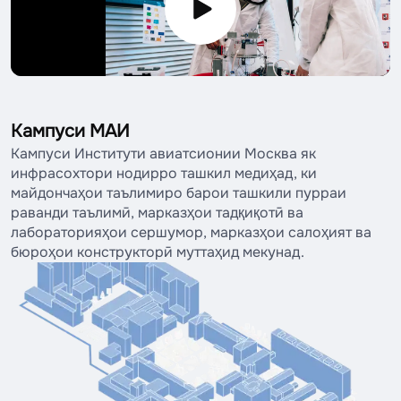
Кампуси МАИ
Кампуси Институти авиатсионии Москва як
инфрасохтори нодирро ташкил медиҳад, ки
майдончаҳои таълимиро барои ташкили пурраи
раванди таълимӣ, марказҳои тадқиқотӣ ва
лабораторияҳои сершумор, марказҳои салоҳият ва
бюроҳои конструкторӣ муттаҳид мекунад.