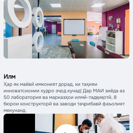
Илм
Ҳар як маёвӣ имконият дорад, ки таҳияи
инноватсионии худро эҷод кунад! Дар МАИ зиёда аз
50 лаборатория ва марказҳои илмӣ-тадқиқотӣ, 8
бюрои конструкторӣ ва заводи таҷрибавӣ фаъолият
мекунанд.