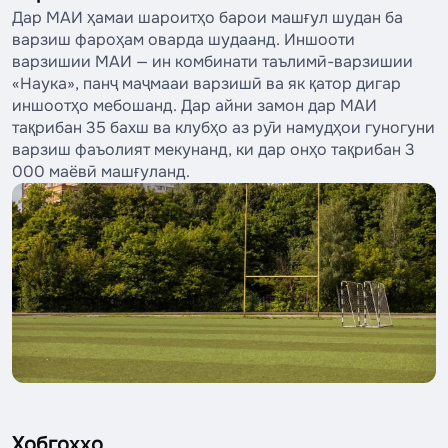
Дар МАИ ҳамаи шароитҳо барои машғул шудан ба
варзиш фароҳам оварда шудаанд. Иншооти
варзишии МАИ — ин комбинати таълимӣ-варзишии
«Наука», панҷ маҷмааи варзишӣ ва як қатор дигар
иншоотҳо мебошанд. Дар айни замон дар МАИ
тақрибан 35 бахш ва клубҳо аз рӯи намудҳои гуногуни
варзиш фаъолият мекунанд, ки дар онҳо тақрибан 3
000 маёвӣ машғуланд.
Хобгоҳҳо