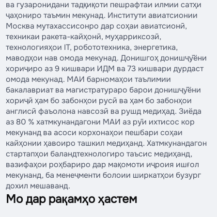
ва гузаронидани тадқиқоти пешрафтаи илмии сатҳи
ҷаҳониро таъмин мекунад. Институти авиатсионии
Москва мутахассисонро дар соҳаи авиатсионӣ,
техникаи ракета-кайҳонӣ, муҳарриксозӣ,
технологияҳои IT, робототехника, энергетика,
маводҳои нав омода мекунад. Донишгоҳ донишҷӯёни
хориҷиро аз 9 кишвари ИДМ ва 73 кишвари дурдаст
омода мекунад. МАИ барномаҳои таълимии
бакалавриат ва магистратураро барои донишҷӯёни
хориҷӣ ҳам бо забонҳои русӣ ва ҳам бо забонҳои
англисӣ фаъолона навсозӣ ва рушд медиҳад. Зиёда
аз 80 % хатмкунандагони МАИ аз рӯи ихтисос кор
мекунанд ва асоси корхонаҳои пешбари соҳаи
кайҳонии ҳавоиро ташкил медиҳанд. Хатмкунандагон
стартапҳои баландтехнологиро таъсис медиҳанд,
вазифаҳои роҳбариро дар мақомоти иҷроия ишғол
мекунанд, ба менеҷменти болоии ширкатҳои бузург
дохил мешаванд.
Мо дар рақамҳо ҳастем