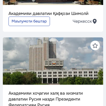
Академияи давлатии Қафқози Шимолӣ
Черкесск
Маълумоти бештар
Академияи хоҷагии халқ ва хизмати
давлатии Русия назди Президенти
Федератсияи Русия