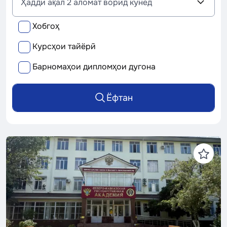
Ҳадди ақал 2 аломат ворид кунед
х
т
Хобгоҳ
и
с
Курсҳои тайёрӣ
о
с
Барномаҳои дипломҳои дугона
Ёфтан