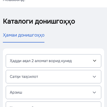
Каталоги донишгоҳҳо
Ҳамаи донишгоҳҳо
Д
Ҳадди ақал 2 аломат ворид кунед
о
н
и
Сатҳи таҳсилот
ш
г
о
Арзиш
ҳ
И