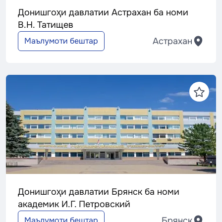
Донишгоҳи давлатии Астрахан ба номи
В.Н. Татищев
Астрахан
Маълумоти бештар
Донишгоҳи давлатии Брянск ба номи
академик И.Г. Петровский
Брянск
Маълумоти бештар