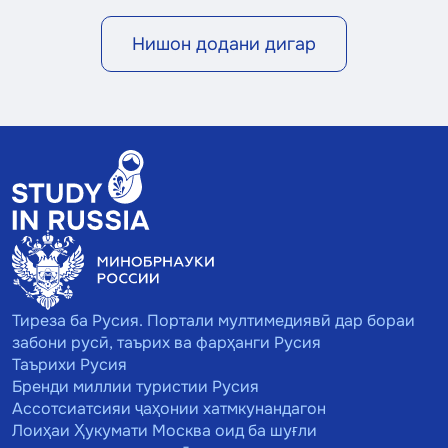
Нишон додани дигар
Тиреза ба Русия. Портали мултимедиявӣ дар бораи
забони русӣ, таърих ва фарҳанги Русия
Таърихи Русия
Бренди миллии туристии Русия
Ассотсиатсияи ҷаҳонии хатмкунандагон
Лоиҳаи Ҳукумати Москва оид ба шуғли