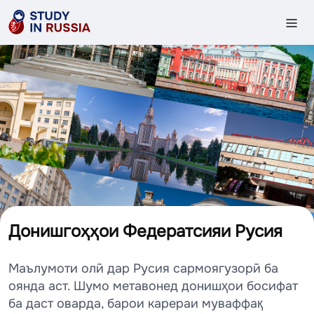
Донишгоҳҳои Федератсияи Русия
Маълумоти олӣ дар Русия сармоягузорӣ ба
оянда аст. Шумо метавонед донишҳои босифат
ба даст оварда, барои карераи муваффақ