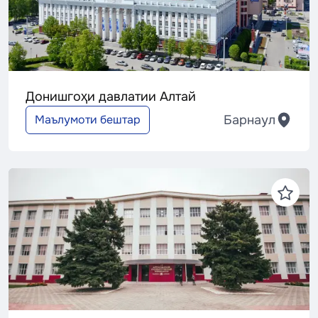
Донишгоҳи давлатии Алтай
Барнаул
Маълумоти бештар