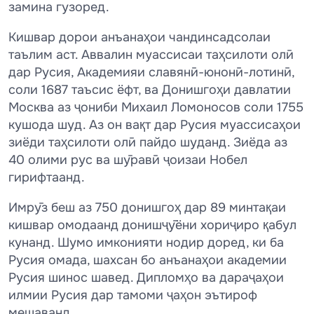
замина гузоред.
Кишвар дорои анъанаҳои чандинсадсолаи
таълим аст. Аввалин муассисаи таҳсилоти олӣ
дар Русия, Академияи славянӣ-юнонӣ-лотинӣ,
соли 1687 таъсис ёфт, ва Донишгоҳи давлатии
Москва аз ҷониби Михаил Ломоносов соли 1755
кушода шуд. Аз он вақт дар Русия муассисаҳои
зиёди таҳсилоти олӣ пайдо шуданд. Зиёда аз
40 олими рус ва шӯравӣ ҷоизаи Нобел
гирифтаанд.
Имрӯз беш аз 750 донишгоҳ дар 89 минтақаи
кишвар омодаанд донишҷӯёни хориҷиро қабул
кунанд. Шумо имконияти нодир доред, ки ба
Русия омада, шахсан бо анъанаҳои академии
Русия шинос шавед. Дипломҳо ва дараҷаҳои
илмии Русия дар тамоми ҷаҳон эътироф
мешаванд.