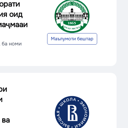
орати
ия оид
 маҷмааи
Маълумоти бештар
 ба номи
ри
и
 ва