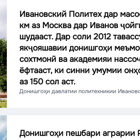
Ивановский Политех дар мас
км аз Москва дар Иванов ҷойг
шудааст. Дар соли 2012 тавасс
якҷояшавии донишгоҳи меъмо
сохтмонӣ ва академияи нассо
ёфтааст, ки синни умумии онҳ
аз 150 сол аст.
Донишгоҳи давлатии политехникии Иванов
Донишгоҳи пешбари аграрии Р