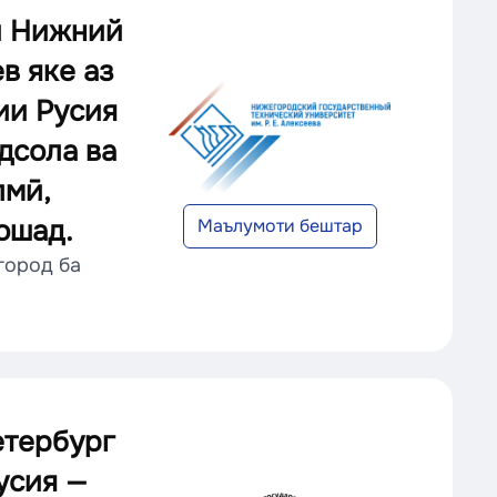
и Нижний
в яке аз
ии Русия
дсола ва
лмӣ,
ошад.
Маълумоти бештар
город ба
етербург
усия —