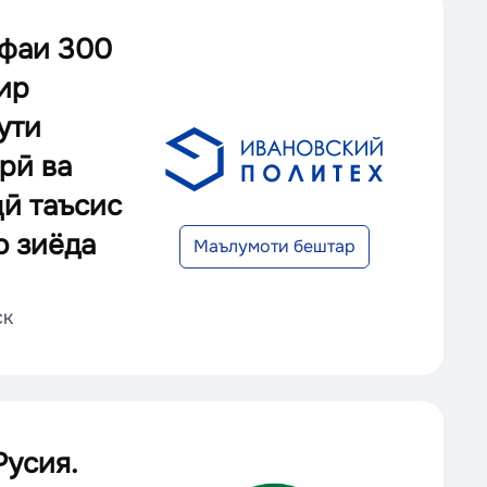
офаи 300
ир
ути
рӣ ва
ҷӣ таъсис
о зиёда
Маълумоти бештар
ск
усия.