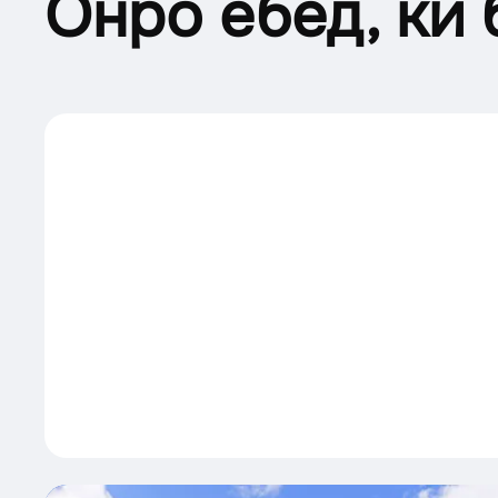
Онро ёбед, ки