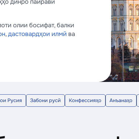
аҳҳо динро пайравӣ
лоти олии босифат, балки
он
,
дастовардҳои илмӣ
ва
ои Русия
Забони русӣ
Конфессияҳо
Анъанаҳо