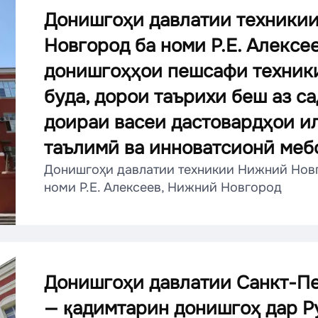
Донишгоҳи давлатии техники
Новгород ба номи Р.Е. Алексее
донишгоҳҳои пешсафи техник
буда, дорои таърихи беш аз са
доираи васеи дастовардҳои и
таълимӣ ва инноватсионӣ меб
Донишгоҳи давлатии техникии Нижний Нов
номи Р.Е. Алексеев, Нижний Новгород
Донишгоҳи давлатии Санкт-П
— қадимтарин донишгоҳ дар Р