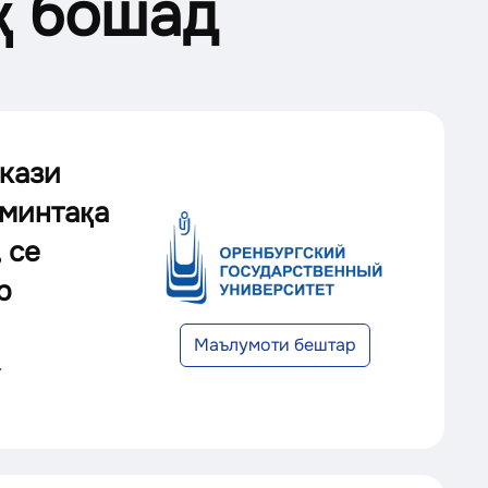
қ бошад
кази
минтақа
 се
р
Маълумоти бештар
.