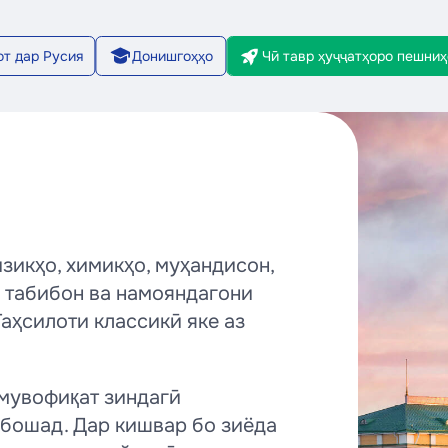
от дар Русия
Донишгоҳҳо
Чӣ тавр ҳуҷҷатҳоро пешниҳ
зикҳо, химикҳо, муҳандисон,
, табибон ва намояндагони
аҳсилоти классикӣ яке аз
 мувофиқат зиндагӣ
ебошад. Дар кишвар бо зиёда