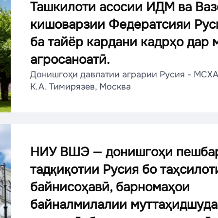
Ташкилоти асосии ИДМ ва Ваз
кишоварзии Федератсияи Рус
ба тайёр кардани кадрҳо дар
агросаноатӣ.
Донишгоҳи давлатии аграрии Русия - МСХА
К.А. Тимирязев, Москва
НИУ ВШЭ — донишгоҳи пешба
тадқиқотии Русия бо таҳсилот
байнисоҳавӣ, барномаҳои
байналмилалии муттаҳидшуда