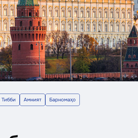
Тибби
Амният
Барномаҳо