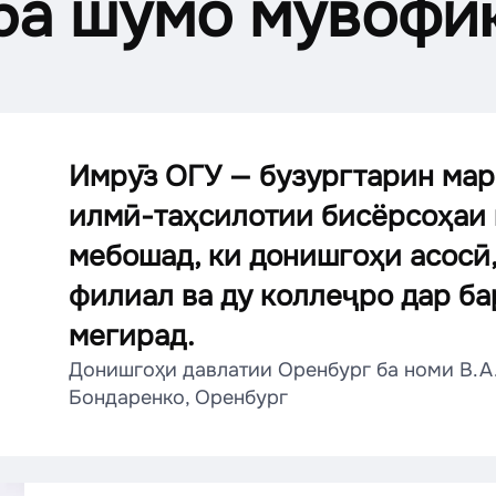
 ба шумо мувофи
Имрӯз ОГУ — бузургтарин мар
илмӣ-таҳсилотии бисёрсоҳаи 
мебошад, ки донишгоҳи асосӣ,
филиал ва ду коллеҷро дар ба
мегирад.
Донишгоҳи давлатии Оренбург ба номи В.А
Бондаренко, Оренбург