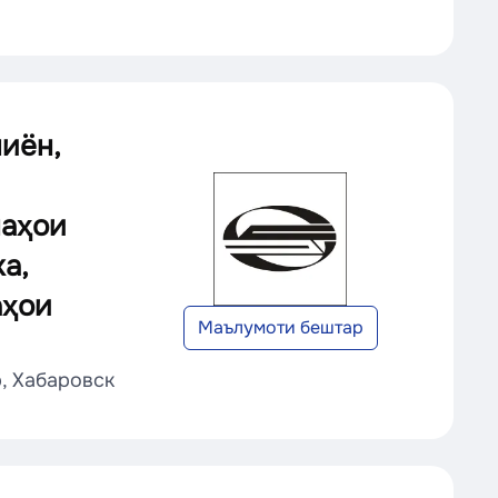
иён,
наҳои
а,
аҳои
Маълумоти бештар
, Хабаровск