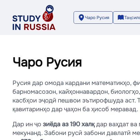
Чаро Русия
Таҳсил
Чаро Русия
Русия дар омода кардани математикҳо, фи
барномасозон, кайҳоннавардон, биологҳо
касбҳои эҷодӣ пешвои эътирофшуда аст. Т
қавитаринҳо дар ҷаҳон ба ҳисоб меравад.
Дар ин ҷо
зиёда аз 190 халқ
дар ваҳдат ва
мекунанд. Забони русӣ забони давлатӣ м