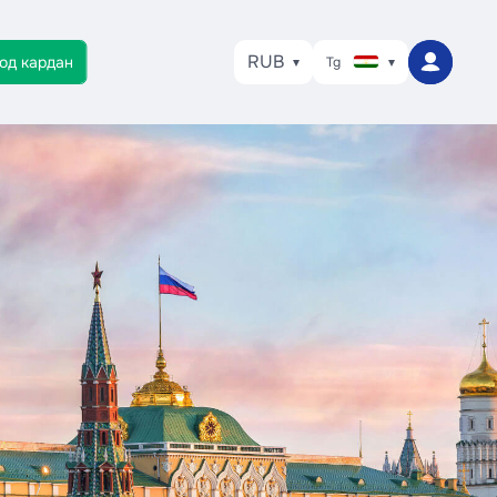
RUB
од кардан
Tg