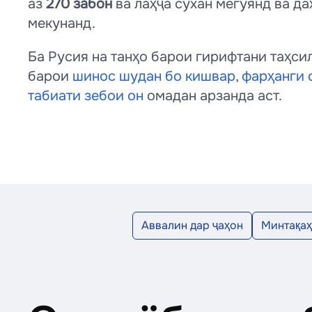
аз
270 забон
ва лаҳҷа сухан мегӯянд ва д
мекунанд.
Ба Русия на танҳо барои гирифтани таҳси
барои
шинос шудан бо кишвар
,
фарҳанги 
табиати зебои он
омадан арзанда аст.
Аввалин дар ҷаҳон
Минтақаҳ