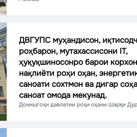
ДВГУПС муҳандисон, иқтисодч
роҳбарон, мутахассисони IT,
ҳуқуқшиносонро барои корхо
нақлиёти роҳи оҳан, энергетик
саноати сохтмон ва дигар соҳ
саноат омода мекунад.
Донишгоҳи давлатии роҳи оҳани Шарқи Дур