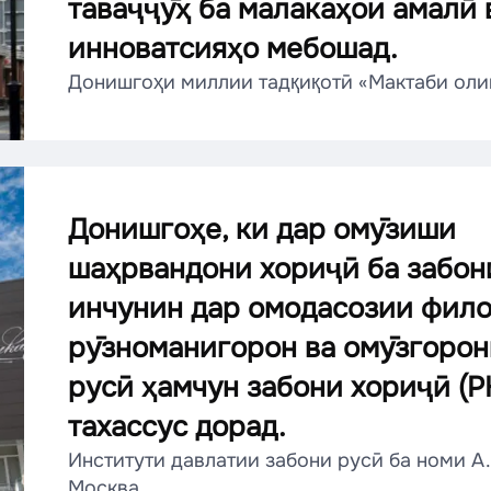
таваҷҷӯҳ ба малакаҳои амалӣ 
инноватсияҳо мебошад.
Донишгоҳи миллии тадқиқотӣ «Мактаби оли
Донишгоҳе, ки дар омӯзиши
шаҳрвандони хориҷӣ ба забон
инчунин дар омодасозии фило
рӯзноманигорон ва омӯзгорон
русӣ ҳамчун забони хориҷӣ (Р
тахассус дорад.
Институти давлатии забони русӣ ба номи А.
Москва