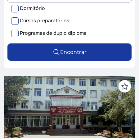
e
p
Dormitório
e
c
Cursos preparatórios
i
a
Programas de duplo diploma
l
i
d
Encontrar
a
d
e