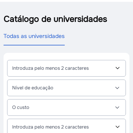
Catálogo de universidades
Todas as universidades
U
Introduza pelo menos 2 caracteres
n
i
v
Nível de educação
e
r
s
O custo
i
d
a
E
Introduza pelo menos 2 caracteres
d
s