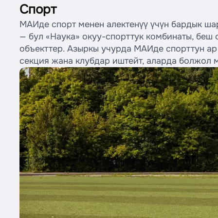
Спорт
МАИде спорт менен алектенүү үчүн бардык ша
— бул «Наука» окуу-спорттук комбинаты, беш 
объекттер. Азыркы учурда МАИде спорттун ар
секция жана клубдар иштейт, аларда болжол 