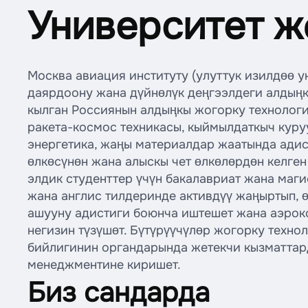
Университет 
Москва авиация институту (улуттук изилдөө 
даярдоону жана дүйнөлүк деңгээлдеги алдың
кылган Россиянын алдыңкы жогорку технологи
ракета-космос техникасы, кыймылдаткыч куруу
энергетика, жаңы материалдар жаатында ади
өлкөсүнөн жана алыскы чет өлкөлөрдөн келген
элдик студенттер үчүн бакалавриат жана маг
жана англис тилдеринде активдүү жаңыртып, 
ашууну адистиги боюнча иштешет жана аэро
негизин түзүшөт. Бүтүрүүчүлөр жогорку технол
бийлигинин органдарында жетекчи кызматтард
менеджментине киришет.
Биз сандарда