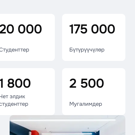
20 000
175 000
Студенттер
Бүтүрүүчүлөр
1 800
2 500
Чет элдик
студенттер
Мугалимдер