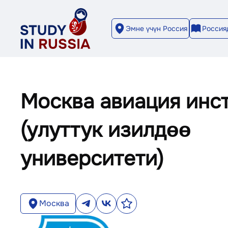
Эмне үчүн Россия
Россия
Москва авиация инс
(улуттук изилдөө
университети)
Москва