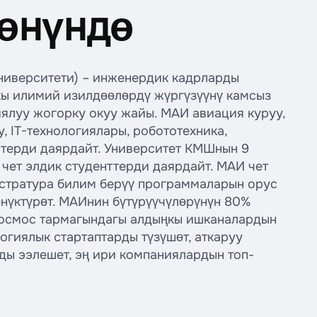
жөнүндө
университети) – инженердик кадрларды
кы илимий изилдөөлөрдү жүргүзүүнү камсыз
ялуу жогорку окуу жайы. МАИ авиация куруу,
, IT-технологиялары, робототехника,
стерди даярдайт. Университет КМШнын 9
 чет элдик студенттерди даярдайт. МАИ чет
истратура билим берүү программаларын орус
өнүктүрөт. МАИнин бүтүрүүчүлөрүнүн 80%
космос тармагындагы алдыңкы ишканалардын
огиялык стартаптарды түзүшөт, аткаруу
ы ээлешет, эң ири компаниялардын топ-