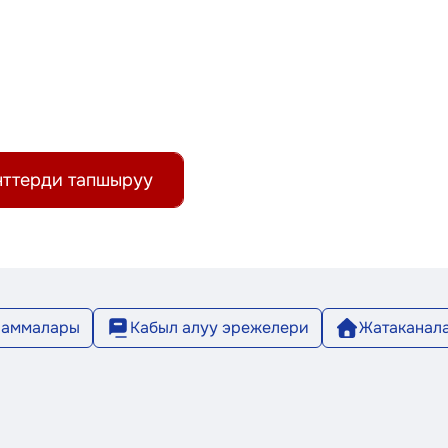
ттерди тапшыруу
раммалары
Кабыл алуу эрежелери
Жатаканал