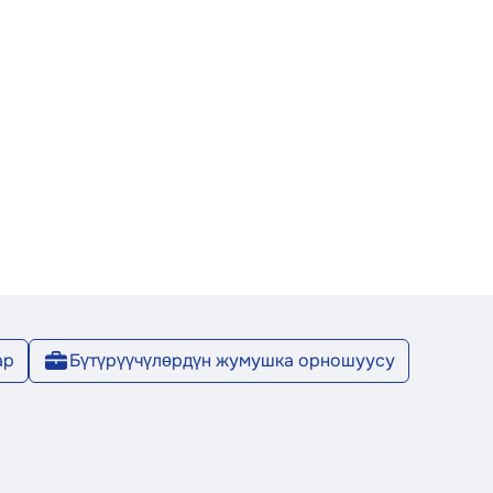
ар
Бүтүрүүчүлөрдүн жумушка орношуусу