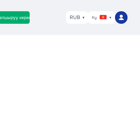
RUB
тапшыруу керек
Ky