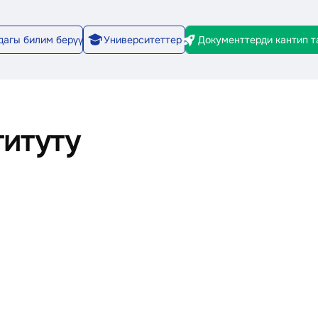
дагы билим берүү
Университеттер
Документтерди кантип 
2/8
титуту