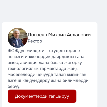
Погосян Михаил Асланович
Ректор
ЖОЖдун милдети – студенттерине
негизги инженердик даярдыкты гана
эмес, авиация жана башка жогорку
технологиялык тармактарда жаңы
маселелерди чечүүдө талап кылынган
өзгөчө көндүмдөрдү жана билимдерди
берүү.
Документтерди тапшыруу