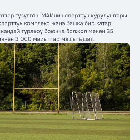
рттар түзүлгөн. МАИнин спорттук курулуштары
спорттук комплекс жана башка бир катар
 кандай түрлөрү боюнча болжол менен 35
менен 3 000 майыптар машыгышат.