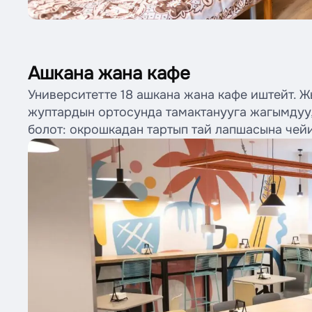
Ашкана жана кафе
Университетте 18 ашкана жана кафе иштейт. 
жуптардын ортосунда тамактанууга жагымдуу,
болот: окрошкадан тартып тай лапшасына чей