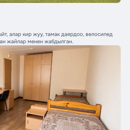
т, алар кир жуу, тамак даярдоо, велосипед
ган жайлар менен жабдылган.