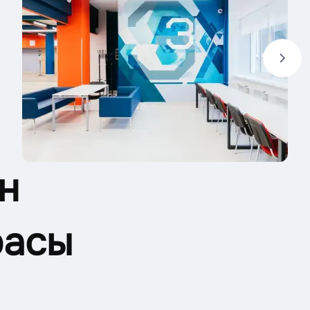
н
расы