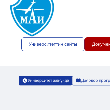
Университеттин сайты
Докумен
Университет жөнүндө
Даярдоо прог