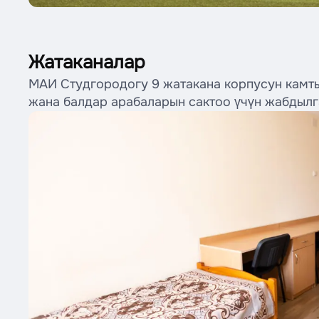
Жатаканалар
МАИ Студгородогу 9 жатакана корпусун камтый
жана балдар арабаларын сактоо үчүн жабдыл