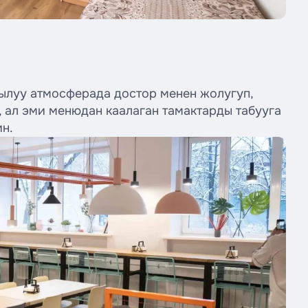
Жылуу атмосферада достор менен жолугуп,
 ал эми менюдан каалаган тамактарды табууга
ин.