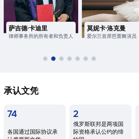
萨吉德·卡迪里
莫妮卡·洛克曼
律师事务所的所有者和负责人
爱尔兰首席芭蕾舞演员
承认文凭
74
2
俄罗斯联邦是两项国
各国通过国际协议承
际资格承认公约的缔