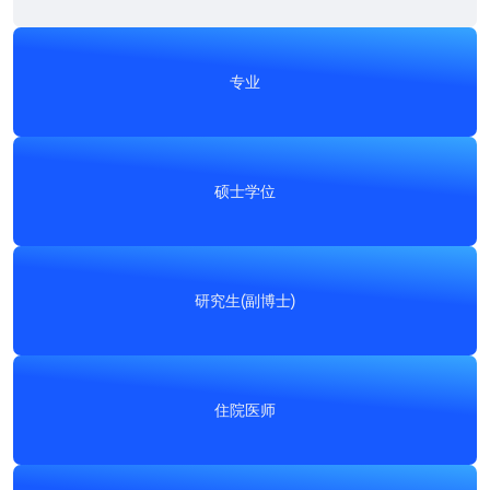
专业
硕士学位
专业
一体化培养项目（本科 + 硕士），授予特定专业资
格，以解决复杂的职业任务。
研究生(副博士)
硕士学位
特点:
无需经过硕士中间阶段，即可在工程、医
学、经济及其他优先领域获得基础扎实的知识。
在所选方向形成深入的分析、研究和专家能力。
学习期限:
5–6年（取决于方向）。
住院医师
特点:
高等教育的第二阶段，可在本科或专家学位
研究生(副博士)
后攻读。它包括在狭窄领域的专业化、科研工作的
掌握或获得新的资格。
培养高水平科研和科研教学人才，使其能够独立开