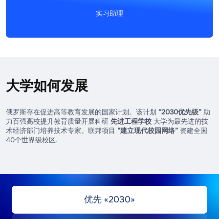
展研究和教学活动。
学习期限:
2–3年。
实习助理
住院医师
特点:
进入高水平科研的重要阶段。包括通过候选
人考试、撰写论文，并以授予学位（PhD或副博
按特定狭窄培养方向对专科医生进行临床培训。
士）结束。专家学位或硕士毕业后可申请。
特点:
研究生阶段医学教育的专业层级。在领先的
实习助理
学习期限:
3–4年（全日制）。
诊所和医疗中心进行，由执业医生导师指导。只能
大学如何发展
在相应方向的专家学位后申请。
艺术领域的高级创作和教学培养，形成从事独奏、
舞台、音乐会和教学活动的能力。
学习期限:
2至5年（取决于医学专业）。
俄罗斯存在促进高等教育发展的国家计划。该计划
“2030优先级”
助
力百强高校提升教育质量开展科研
先进工程学校
大学为最先进的技
特点:
面向音乐家、导演、艺术家和编舞者的独特
术经济部门培养技术专家。联邦项目
“建立现代校园网络”
资建全国
项目。包括在公认大师指导下，对表演技艺进行密
40个世界级校区.
集的个人训练并创作艺术项目。专家学位或硕士毕
业后可申请。
学习期限:
2年。
优先 «2030»