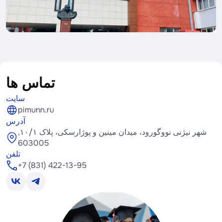
تماس ها
سایت
pimunn.ru
آدرس
شهر نیژنی نووگورود، میدان مینین و پوژارسکی، پلاک ۱۰/۱,
603005
تلفن
+7 (831) 422-13-95