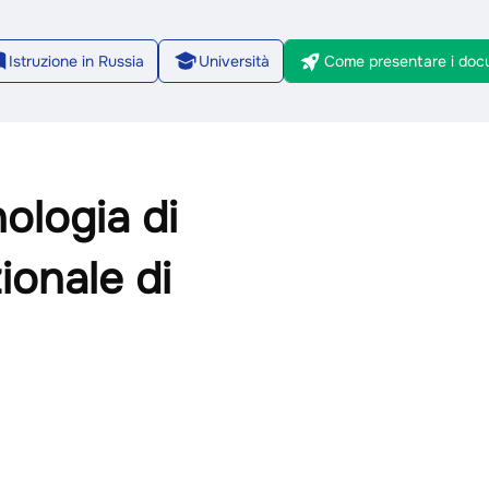
Istruzione in Russia
Università
Come presentare i doc
2/8
nologia di
ionale di