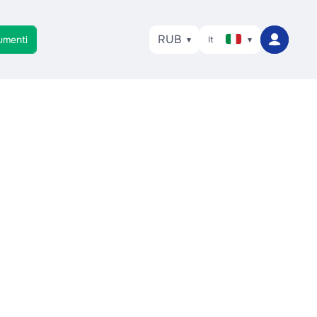
RUB
umenti
It