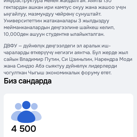
инфраструктура менен жабдылган. Аянты 130
гектардан ашкан ири кампус окуу жана жашоо үчүн
ыңгайлуу, мазмундуу чөйрөнү сунуштайт.
Университеттин жатаканалары 3 жылдыздуу
мейманканалардын деңгээлине шайкеш келип,
10,000ден ашуун студентке ылайыкталган.
ДВФУ — дүйнөлүк деңгээлдеги эл аралык иш-
чараларды өткөрүүчү негизги аянтча. Бул жерде жыл
сайын Владимир Путин, Си Цзиньпин, Нарендра Моди
жана Синдзо Абэ сыяктуу дүйнөлүк лидерлерди
чогулткан Чыгыш экономикалык форуму өтөт.
Биз сандарда
4 500