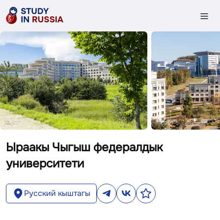
Ыраакы Чыгыш федералдык
университети
Русский кыштагы