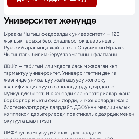
Университет жөнүндө
Ыраакы Чыгыш федералдык университети — 125
жылдык тарыхы бар, Владивосток шаарындагы
Русский аралында жайгашкан Орусиянын Ыраакы
Чыгыштагы билим берүү тармагынын флагманы.
ДВФУ — табигый илимдерге басым жасаган көп
тармактуу университет. Университеттин деңиз
жээгинде уникалдуу жайгашуусу жогорку
квалификациялуу океанологдорду даярдоого
мүмкүндүк берет. Инженердик лабораториялар жана
борборлор мыкты физиктерди, инженерлерди жана
биотехнологдорду даярдайт. ДВФУнун медициналык
комплекси дарыгерлерди практикалык даярдык менен
окутууга шарт түзөт.
ДВФУнун кампусу дүйнөлүк деңгээлдеги