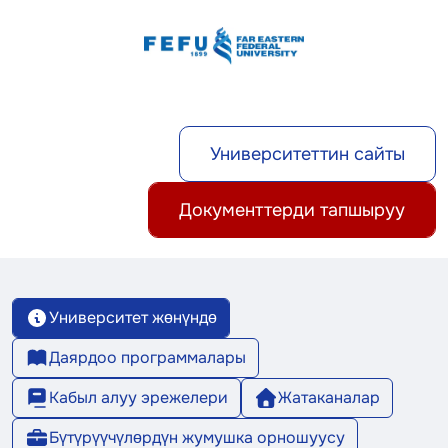
Университеттин сайты
Документтерди тапшыруу
Университет жөнүндө
Даярдоо программалары
Кабыл алуу эрежелери
Жатаканалар
Бүтүрүүчүлөрдүн жумушка орношуусу