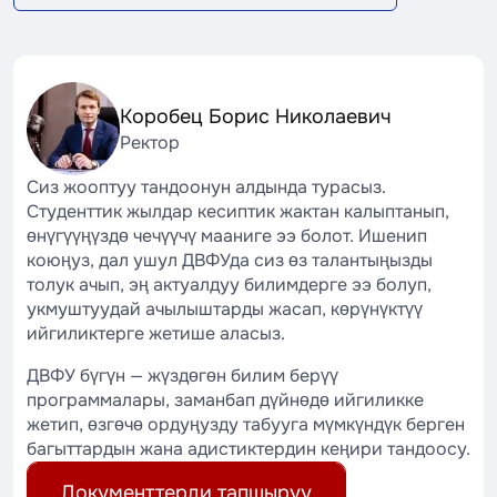
Коробец Борис Николаевич
Ректор
Сиз жооптуу тандоонун алдында турасыз.
Студенттик жылдар кесиптик жактан калыптанып,
өнүгүүңүздө чечүүчү мааниге ээ болот. Ишенип
коюңуз, дал ушул ДВФУда сиз өз талантыңызды
толук ачып, эң актуалдуу билимдерге ээ болуп,
укмуштуудай ачылыштарды жасап, көрүнүктүү
ийгиликтерге жетише аласыз.
ДВФУ бүгүн — жүздөгөн билим берүү
программалары, заманбап дүйнөдө ийгиликке
жетип, өзгөчө ордуңузду табууга мүмкүндүк берген
багыттардын жана адистиктердин кеңири тандоосу.
Документтерди тапшыруу