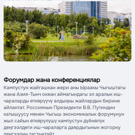
Форумдар жана конференциялар
Кампустун жайгашкан жери аны Ыраакы Чыгыштагы
жана Азия-Тынч океан аймагындагы эл аралык иш-
чараларды өткөрүүчү алдыңкы жайлардын бирине
айлантат. Россиянын Президенти В.В. Путиндин
катышуусу менен Чыгыш экономикалык форумунун
жыл сайын өткөрүлүшү кампустун дүйнөлүк
деңгээлдеги иш-чараларга даярдыгынын жогорку
деңгээлин тастыктайт.