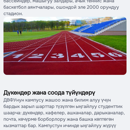
бассейндер, машыгуу залдары, ачык теннис жана
баскетбол аянтчалары, ошондой эле 2000 орундуу
стадион.
Дүкөндөр жана соода түйүндөрү
ДВФУнун кампусу жашоо жана билим алуу үчүн
бардык зарыл шарттар түзүлгөн ыңгайлуу студенттик
шаарча: дүкөндөр, кафелер, ашканалар, дарыканалар,
почта, көчүрмө борборлору жана башка көптөгөн
кызматтар бар. Кампустун ичинде ыңгайлуу жүрүү