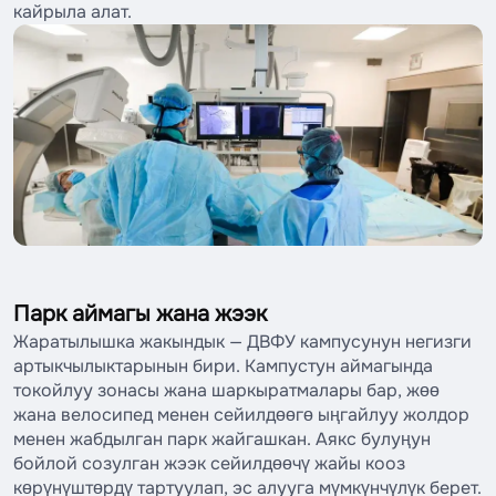
кайрыла алат.
Парк аймагы жана жээк
Жаратылышка жакындык — ДВФУ кампусунун негизги
артыкчылыктарынын бири. Кампустун аймагында
токойлуу зонасы жана шаркыратмалары бар, жөө
жана велосипед менен сейилдөөгө ыңгайлуу жолдор
менен жабдылган парк жайгашкан. Аякс булуңун
бойлой созулган жээк сейилдөөчү жайы кооз
көрүнүштөрдү тартуулап, эс алууга мүмкүнчүлүк берет.