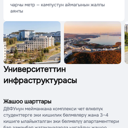
чарчы метр — кампустун аймагынын жалпы
аянты
Университеттин
инфраструктурасы
Жашоо шарттары
ДВФУнун мейманкана комплекси чет өлкөлүк
студенттерге эки кишилик бөлмөлөрү жана 3–4
кишиге ылайыкталган эки бөлмөлүү апартаменттери
бар заманбап жатаканаларда ыңгайлуу жашоо