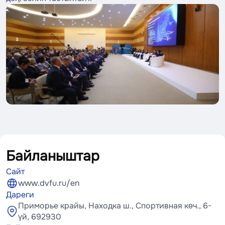
Байланыштар
Сайт
www.dvfu.ru/en
Дареги
Приморье крайы, Находка ш., Спортивная көч., 6-
үй, 692930