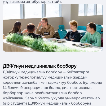
үчүн акысыз автобустар каттайт.
ДВФУнун медициналык борбору
ДВФУнун медициналык борбору — бейтаптарга
жогорку технологиялуу медициналык жардам
көрсөткөн заманбап көп тармактуу борбор. Бул жерде
14 бөлүм, 9 операциялык бөлмө, диагностикалык
борборлор жана реабилитациялык борбор
жайгашкан. Зарыл болгон учурда университеттин ар
бир студенти ДВФУнун медициналык борборуна