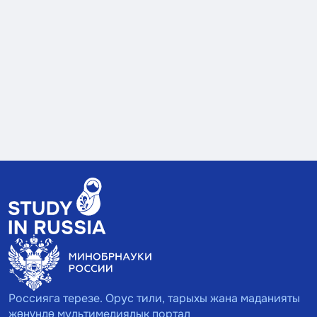
Россияга терезе. Орус тили, тарыхы жана маданияты
жөнүндө мультимедиялык портал