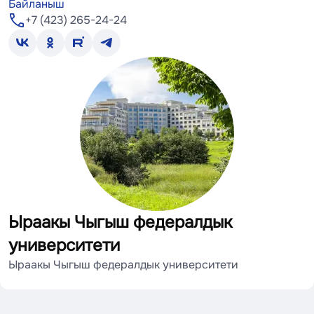
Байланыш
+7 (423) 265-24-24
Ыраакы Чыгыш федералдык
университети
Ыраакы Чыгыш федералдык университети