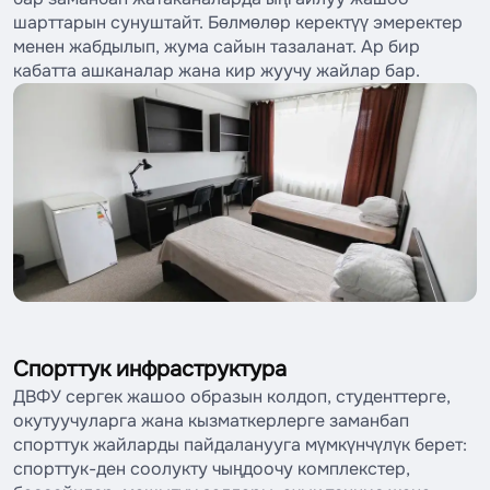
шарттарын сунуштайт. Бөлмөлөр керектүү эмеректер
менен жабдылып, жума сайын тазаланат. Ар бир
кабатта ашканалар жана кир жуучу жайлар бар.
Спорттук инфраструктура
ДВФУ сергек жашоо образын колдоп, студенттерге,
окутуучуларга жана кызматкерлерге заманбап
спорттук жайларды пайдаланууга мүмкүнчүлүк берет:
спорттук-ден соолукту чыңдоочу комплекстер,