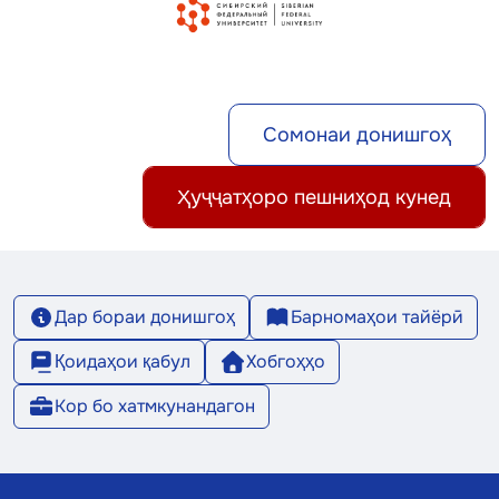
Сомонаи донишгоҳ
Ҳуҷҷатҳоро пешниҳод кунед
Дар бораи донишгоҳ
Барномаҳои тайёрӣ
Қоидаҳои қабул
Хобгоҳҳо
Кор бо хатмкунандагон