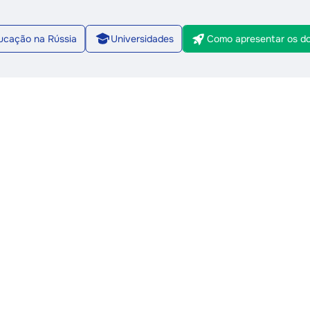
ucação na Rússia
Universidades
Como apresentar os d
2/8