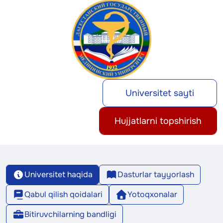
Universitet sayti
Hujjatlarni topshirish
Universitet haqida
Dasturlar tayyorlash
Qabul qilish qoidalari
Yotoqxonalar
Bitiruvchilarning bandligi