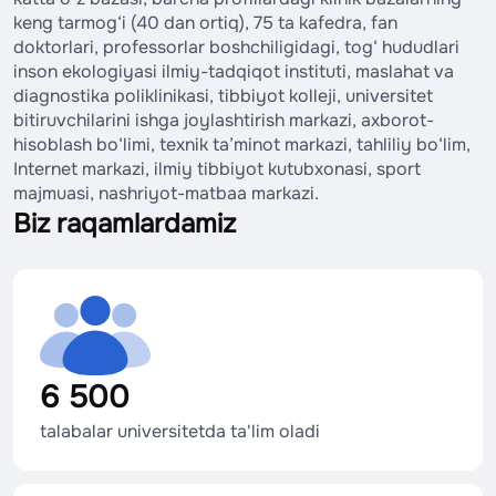
keng tarmog‘i (40 dan ortiq), 75 ta kafedra, fan
doktorlari, professorlar boshchiligidagi, tog‘ hududlari
inson ekologiyasi ilmiy-tadqiqot instituti, maslahat va
diagnostika poliklinikasi, tibbiyot kolleji, universitet
bitiruvchilarini ishga joylashtirish markazi, axborot-
hisoblash bo‘limi, texnik ta’minot markazi, tahliliy bo‘lim,
Internet markazi, ilmiy tibbiyot kutubxonasi, sport
majmuasi, nashriyot-matbaa markazi.
Biz raqamlardamiz
6 500
talabalar universitetda ta'lim oladi