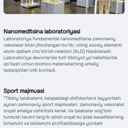
Nanomeditsina laboratoriyasi
Laboratoriya fundamental nanomeditsina zamonaviy
uskunalar bilan jihozlangan bo'lib, uning asosiy elementi
atom-qatlam cho'ktirish reaktori (ALD) hisoblanadi.
Laboratoriya devorlarida turli tibbiyot yo'nalishlarida
qo'llash uchun biomos materiallarning amaliy
tadqiqotlari olib boriladi.
Sport majmuasi
"Tibbiy talabalarni, kelajakdagi shifokorlarni tayyorlash
aynan zamonaviy sport majmualari, zamonaviy uskunalar
orqali amalga oshirilishi kerak. Va talabalar sog'lom
turmush tarzini targ'ib qilish orqali ko'plab kasalliklarning
birlamchi va ikkilamchi profilaktikasiga yordam