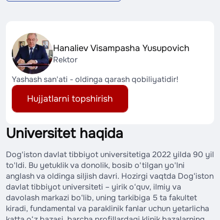
Hanaliev Visampasha Yusupovich
Rektor
Yashash san'ati - oldinga qarash qobiliyatidir!
Hujjatlarni topshirish
Universitet haqida
Dog'iston davlat tibbiyot universitetiga 2022 yilda 90 yil
to'ldi. Bu yetuklik va donolik, bosib o'tilgan yo'lni
anglash va oldinga siljish davri. Hozirgi vaqtda Dog‘iston
davlat tibbiyot universiteti – yirik o‘quv, ilmiy va
davolash markazi bo‘lib, uning tarkibiga 5 ta fakultet
kiradi, fundamental va paraklinik fanlar uchun yetarlicha
katta o‘z bazasi, barcha profillardagi klinik bazalarning