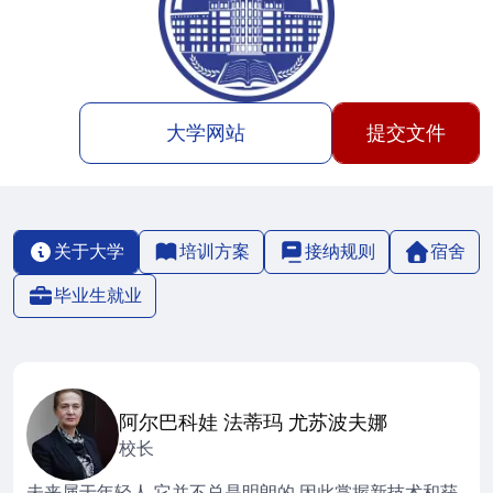
大学网站
提交文件
关于大学
培训方案
接纳规则
宿舍
毕业生就业
阿尔巴科娃 法蒂玛 尤苏波夫娜
校长
未来属于年轻人,它并不总是明朗的,因此掌握新技术和获