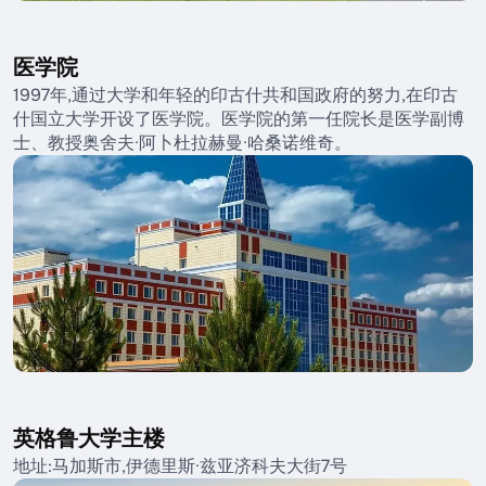
医学院
1997年,通过大学和年轻的印古什共和国政府的努力,在印古
什国立大学开设了医学院。医学院的第一任院长是医学副博
士、教授奥舍夫·阿卜杜拉赫曼·哈桑诺维奇。
英格鲁大学主楼
地址:马加斯市,伊德里斯·兹亚济科夫大街7号