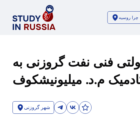
چرا روسیه
ولتی فنی نفت گروزنی به
کادمیک م.د. میلیونیشکوف
شهر گروزنی