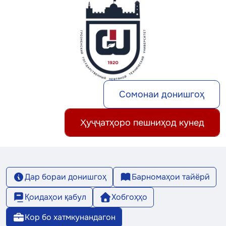
Сомонаи донишгоҳ
Ҳуҷҷатҳоро пешниҳод кунед
Дар бораи донишгоҳ
Барномаҳои тайёрӣ
Қоидаҳои қабул
Хобгоҳҳо
Кор бо хатмкунандагон