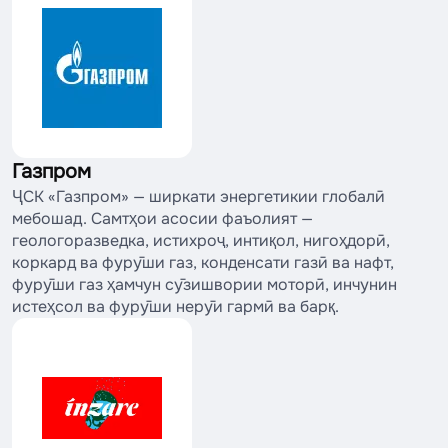
Газпром
ҶСК «Газпром» — ширкати энергетикии глобалӣ
мебошад. Самтҳои асосии фаъолият —
геологоразведка, истихроҷ, интиқол, нигоҳдорӣ,
коркард ва фурӯши газ, конденсати газӣ ва нафт,
фурӯши газ ҳамчун сӯзишвории моторӣ, инчунин
истеҳсол ва фурӯши нерӯи гармӣ ва барқ.