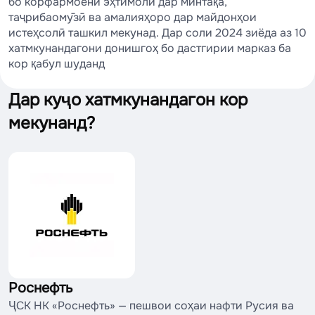
бо корфармоёни эҳтимолӣ дар минтақа,
таҷрибаомӯзӣ ва амалияҳоро дар майдонҳои
истеҳсолӣ ташкил мекунад. Дар соли 2024 зиёда аз 10
хатмкунандагони донишгоҳ бо дастгирии марказ ба
кор қабул шуданд
Дар куҷо хатмкунандагон кор
мекунанд?
Роснефть
ҶСК НК «Роснефть» — пешвои соҳаи нафти Русия ва