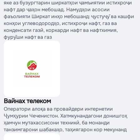
яке аз бузургтарин ширкатҳои ҷамъиятии истихроҷи
нафт дар ҷаҳон мебошад. Намудҳои асосии
фаъолияти Ширкат инҳо мебошанд: ҷустуҷӯ ва кашфи
конҳои углеводородҳо, истихроҷи нафт, газ ва
конденсати газӣ, коркарди нафт ва нафтхимия,
фурӯши нафт ва газ
Вайнах телеком
Оператори алоқа ва провайдери интернетии
Ҷумҳурии Чеченистон. Хатмкунандагони донишгоҳ
ҳамчун мутахассисони техникӣ, ба монанди
танзимгарони шабакаҳо, таҳиягарон кор мекунанд