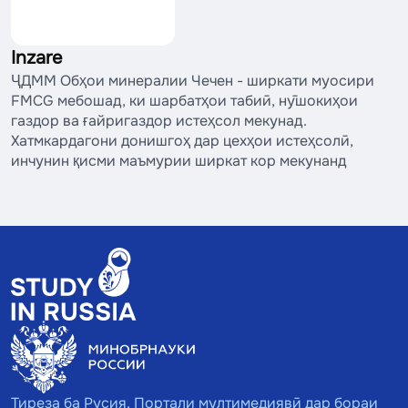
Inzare
ҶДММ Обҳои минералии Чечен - ширкати муосири
FMCG мебошад, ки шарбатҳои табиӣ, нӯшокиҳои
газдор ва ғайригаздор истеҳсол мекунад.
Хатмкардагони донишгоҳ дар цехҳои истеҳсолӣ,
инчунин қисми маъмурии ширкат кор мекунанд
Тиреза ба Русия. Портали мултимедиявӣ дар бораи