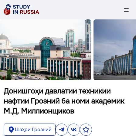
Донишгоҳи давлатии техникии
нафтии Грозний ба номи академик
М.Д. Миллионщиков
Шаҳри Грозний