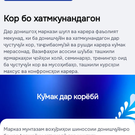
Кор бо хатмкунандагон
Дар донишгоҳ маркази шуғл ва карера фаъолият
мекунад, ки ба донишҷӯён ва хатмкунандагон дар
ҷустуҷӯи кор, таҷрибаомӯзӣ ва рушди карера кӯмак
мерасонад. Вазифаҳои асосии шӯъба: ташкили
ярмаркаҳои ҷойҳои холӣ, семинарҳо, тренингҳо оид
ба ҷустуҷӯи кор ва мусоҳибаҳо, ташкили курсҳои
махсус ва конфронсҳои карера.
Кӯмак дар корёбӣ
Марказ мунтазам вохӯриҳои шиносоии донишҷӯёнро